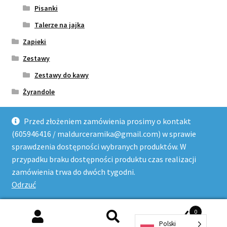
Pisanki
Talerze na jajka
Zapieki
Zestawy
Zestawy do kawy
Żyrandole
Przed złożeniem zamówienia prosimy o kontakt
(605946416 / maldurceramika@gmail.com) w sprawie
sprawdzenia dostępności wybranych produktów. W
przypadku braku dostępności produktu czas realizacji
© Ceramika Artystyczna MalDur Bolesławiec 2026
zamówienia trwa do dwóch tygodni.
Regulamin
Stworzone z WooCommerce
.
Odrzuć
0
Szukaj:
Szukaj
Polski