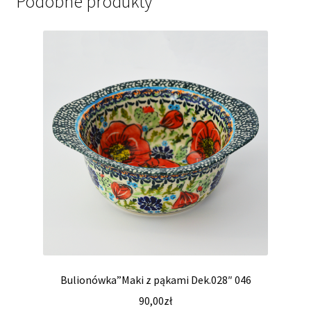
Podobne produkty
Bulionówka”Maki z pąkami Dek.028″ 046
90,00
zł