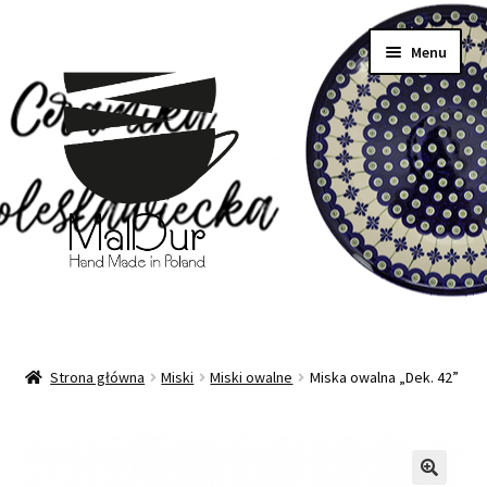
Przejdź
Przejdź
Menu
do
do
nawigacji
treści
Strona główna
Strona główna
Miski
Miski owalne
Miska owalna „Dek. 42”
Rozwiń
Moje konto
menu
potom
Regulamin