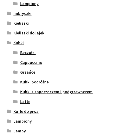
Lampiony
Imbryczki
Kieliszki
Kieliszki do jajek
Kubki
Beczułki
Cappuccino
Grzańce
Kubki podróżne
Kubki z zaparzaczem i podgrzewaczem
Latte
Kufle do piwa
Lampiony
Lampy