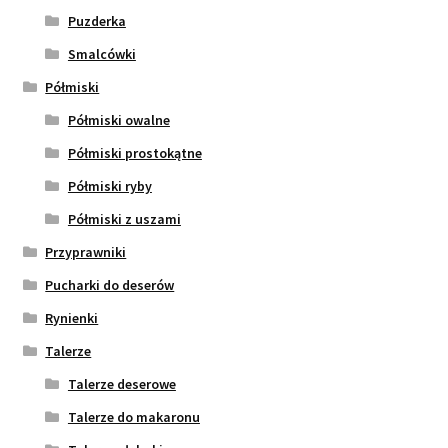
Puzderka
Smalcówki
Półmiski
Półmiski owalne
Półmiski prostokątne
Półmiski ryby
Półmiski z uszami
Przyprawniki
Pucharki do deserów
Rynienki
Talerze
Talerze deserowe
Talerze do makaronu