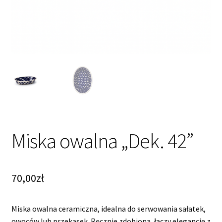
Miska owalna „Dek. 42”
70,00
zł
Miska owalna ceramiczna, idealna do serwowania sałatek,
owoców lub przekąsek. Ręcznie zdobiona, łączy elegancję z