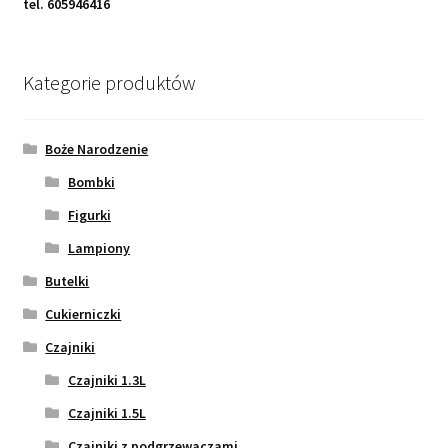
tel. 605946416
Kategorie produktów
Boże Narodzenie
Bombki
Figurki
Lampiony
Butelki
Cukierniczki
Czajniki
Czajniki 1.3L
Czajniki 1.5L
Czajniki z podgrzewaczami