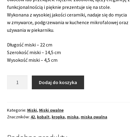
funkcjonalnością i pięknie prezentuje się na stole.
Wykonana z wysokiej jakości ceramiki, nadaje się do mycia
w zmywarce, podgrzewania w kuchence mikrofalowej oraz
używania w piekarniku.
Długość miski – 22 cm
Szerokość miski – 14,5 cm
Wysokość miski – 4,5 cm
ilość
Dodaj do koszyka
Miska
owalna
"Dek.
42"
Kategorie:
Miski
,
Miski owalne
Znaczników:
42
,
kobalt
,
kropka
,
miska
,
miska owalna