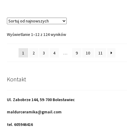
Posortowane
Wyświetlanie 1–12 z 124 wyników
według
najnowszych
1
2
3
4
…
9
10
11
Kontakt
Ul. Zabobrze 144, 59-700 Bolesławiec
maldurceramika@gmail.com
tel. 605946416