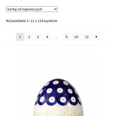
O nas — Ceramika Artystyczna MalDur
Posortowane
Wyświetlanie 1–12 z 124 wyników
według
najnowszych
1
2
3
4
…
9
10
11