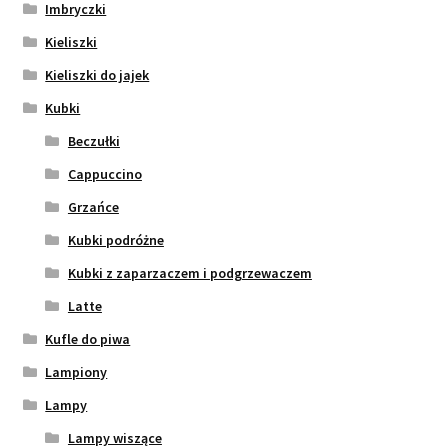
Imbryczki
Kieliszki
Kieliszki do jajek
Kubki
Beczułki
Cappuccino
Grzańce
Kubki podróżne
Kubki z zaparzaczem i podgrzewaczem
Latte
Kufle do piwa
Lampiony
Lampy
Lampy wiszące