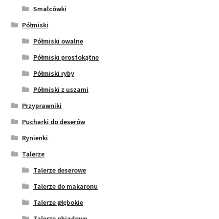
Smalcówki
Półmiski
Półmiski owalne
Półmiski prostokątne
Półmiski ryby
Półmiski z uszami
Przyprawniki
Pucharki do deserów
Rynienki
Talerze
Talerze deserowe
Talerze do makaronu
Talerze głębokie
Talerze obiadowe