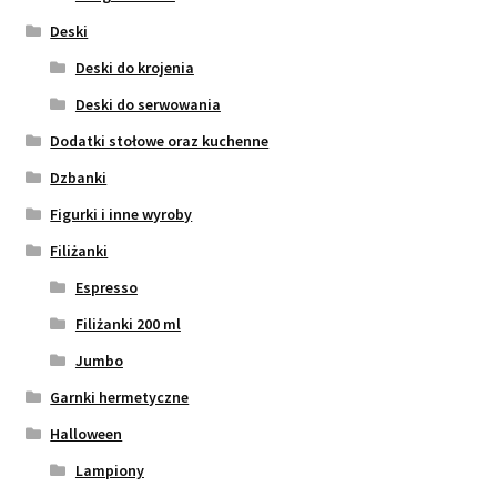
Deski
Deski do krojenia
Deski do serwowania
Dodatki stołowe oraz kuchenne
Dzbanki
Figurki i inne wyroby
Filiżanki
Espresso
Filiżanki 200 ml
Jumbo
Garnki hermetyczne
Halloween
Lampiony